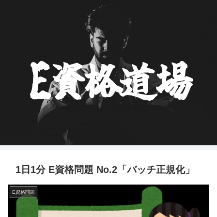
1日1分 E資格問題 No.2「バッチ正規化」
E資格問題