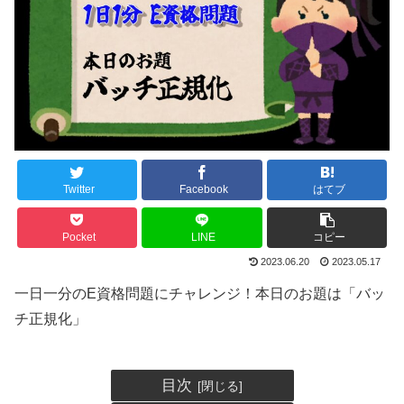
Twitter
Facebook
はてブ
Pocket
LINE
コピー
2023.06.20
2023.05.17
一日一分のE資格問題にチャレンジ！本日のお題は「バッ
チ正規化」
目次