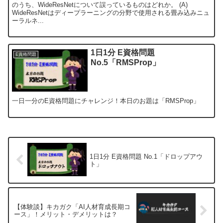
のうち、WideResNetについて誤っているものはどれか。 (A)
WideResNetはディープラーニングの分野で使用される畳み込みニュ
ーラルネ...
1日1分 E資格問題
E資格問題
No.5「RMSProp」
一日一分のE資格問題にチャレンジ！本日のお題は「RMSProp」
1日1分 E資格問題 No.1「ドロップアウ
ト」
【体験談】キカガク「AI人材育成長期コ
ース」！メリット・デメリットは？