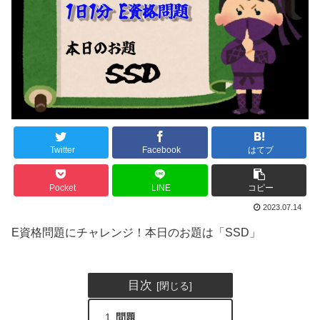
Twitter
Facebook
はてブ
Pocket
LINE
コピー
2023.07.14
E資格問題にチャレンジ！本日のお題は「SSD」
目次
問題