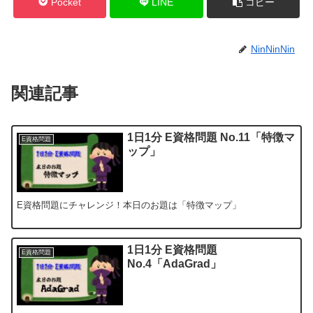
Pocket
LINE
コピー
NinNinNin
関連記事
1日1分 E資格問題 No.11「特徴マ
E資格問題
ップ」
E資格問題にチャレンジ！本日のお題は「特徴マップ」
1日1分 E資格問題
E資格問題
No.4「AdaGrad」