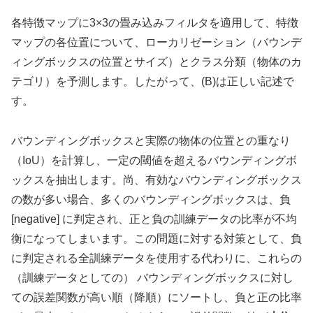
各特徴マップに3×3の畳み込みフィルタを適用して、特徴
マップの各位置について、ローカリゼーション（バウンデ
ィングボックスの位置とサイズ）とクラス分類（物体のカ
テゴリ）を予測します。したがって、(B)は正しい記述で
す。
バウンディングボックスと実際の物体の位置との重なり
（IoU）を計算し、一定の閾値を超えるバウンディングボ
ックスを抽出します。尚、有効なバウンディングボックス
の数が多い場合、多くのバウンディングボックスは、負
[negative] に判定され、正と負の訓練データの比率が不均
衡になってしまいます。この問題に対する対策として、負
に判定される全訓練データを使用する代わりに、これらの
（訓練データとしての） バウンディングボックスに対し
ての誤差関数が高い順（降順）にソートし、負と正の比率