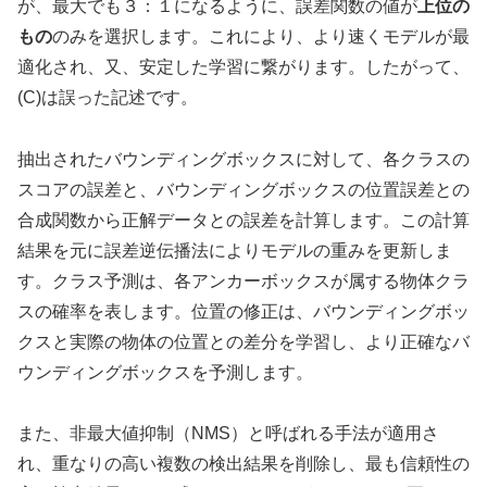
が、最大でも３：１になるように、誤差関数の値が
上位の
もの
のみを選択します。これにより、より速くモデルが最
適化され、又、安定した学習に繋がります。したがって、
(C)は誤った記述です。
抽出されたバウンディングボックスに対して、各クラスの
スコアの誤差と、バウンディングボックスの位置誤差との
合成関数から正解データとの誤差を計算します。この計算
結果を元に誤差逆伝播法によりモデルの重みを更新しま
す。クラス予測は、各アンカーボックスが属する物体クラ
スの確率を表します。位置の修正は、バウンディングボッ
クスと実際の物体の位置との差分を学習し、より正確なバ
ウンディングボックスを予測します。
また、非最大値抑制（NMS）と呼ばれる手法が適用さ
れ、重なりの高い複数の検出結果を削除し、最も信頼性の